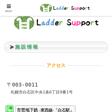
MENU
≽
施 設 情 報
アクセス
〒003-0011
　札幌市白石区中央1条6丁目9番1号
市営地下鉄
-東西線-「白石駅」