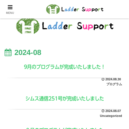
MENU
2024-08
9月のプログラムが完成いたしました！
2024.08.30
プログラム
シムス通信251号が完成いたしました
2024.08.07
Uncategorized