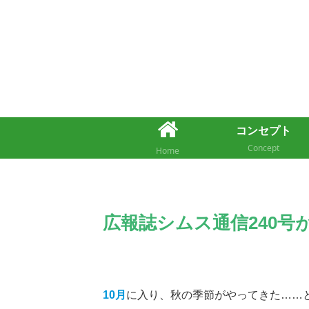
コンセプト
Concept
Home
広報誌シムス通信240号
10月
に入り、秋の季節がやってきた……