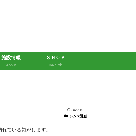
施設情報
ＳＨＯＰ
About
Re-birth
2022.10.11
シムス通信
訪れている気がします。