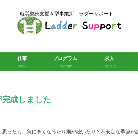
仕事
プログラム
求人
work
Program
Recruit
が完成しました
と思ったら、急に寒くなったり雨が続いたりと不安定な季節が