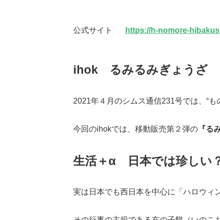
公式サイト
https://h-nomore-hibakus
ihok
るみるみぎょうざ
2021年４月のシムス通信231号では、“
今回のihokでは、移動販売第２弾の
『る
生活＋α 日
本では珍しい
実は日本でも西日本を中心に「ハロウィ
その行事の主役である亥の子餅（いのこ