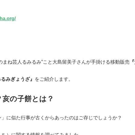
ha.org/
ものまね芸人るみるみ”こと
大島
留美子
さんが手掛ける移動販売
『
みるみぎょうざ』
をご紹介します。
？亥の子餅とは？
ン」に似た行事が古くからあったのはご存じでしょうか？
もち）に関する情報を調べてみました。